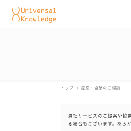
コ
ン
テ
ン
ツ
へ
ス
キ
ッ
プ
トップ
提案・協業のご相談
貴社サービスのご提案や協
る場合もございます。あら